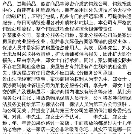
产品、过期药品、假冒商品等涉密介质的销毁公司。销毁报废
中心，自建有封闭销毁场地，拥有采用国外先进技术的大型全
自动破碎机，压缩打包机，配备专门的押运车辆，可提供装运
服务，每日可销毁处理各种介质材料吨以上。本公司有严格的
销毁处理流程，整个销毁过程全程监控录担连带责任。 被
告某服务公司、某北分服务公司称，某北分服务公司虽是案涉
房屋的物业服务企业，但并非实际侵占案涉商铺的侵权主体，
保洁人员才是实际的房屋侵占使用人。其次，因李先生、郑女
士未及时采取补救措施，扩大商铺被侵害损失，因此扩大部分
损失，应由李先生、郑女士自行承担。同时，案涉商铺实际并
不存在预期租金收益，房屋被占有并没有产生额外的租金损
失，该房屋占有使用费也不应由某北分服务公司承担。 石
景山法院经审理查明，案涉商铺的权利人为李先生、郑女士，
案涉商铺物业管理公司为某北分服务公司。李先生、郑女士提
交的照片及视频显示：案涉商铺内堆放有纸盒等杂物。某北分
服务公司主张，堆放杂物系保洁人员行为。公司将案涉商铺保
洁服务委托给第三方保洁公司，保洁人员为第三方公司派驻，
与公司无关，并提交了其与第三方公司签署的保洁服务委托合
同。对此，李先生、郑女士不予认可。 李先生、郑女士
称，年、年曾如果你路过一家店，里面摆放的都是过去十几年
的老物件，这一家店一定会非常吸引你吧，其实不管是哪一国