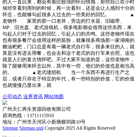
的人一直以来，都会有着比较强的怀旧情感，那些自己在小时
候经常看到用到的时候，再一次看到，还是会让人感到十分的
怀念，也能够勾起很多人过去的一些美好的回忆。 ▲
老物件 家里的那一口老井，旁边的打水器、旧磁带、
MP、旧光盘、老式游戏机，很多电影都会借用这些东西，来
勾起人们对于过去的回忆，引起人们的共鸣。这些老物件现在
也有很多餐厅会借用这样的装扮，就像很多商场那一家湖南的
糖油粑粑，门口总是有着一辆老式自行车，很多来往的人，就
算是没有进去用餐，也会去和这个老式的自行车来合照。这也
就是人们的复古情怀吧。不过大家不知道的是，这些老物件，
除了能够用来怀念以外，其中有一些，他们的价值也是相当高
的。 ▲老式缝纫机 当一个东西不再进行生产之
后，或者只存在于特定的年代，有一些特别的价值，它的价值
也就慢慢凸显出来，就
公司动态
业界资讯
网站地图
广州天仁再生资源回收有限公司
咨询热线：13711115910
地址：广州市天河区小新塘横圳路10号
Sitemap
Sitemap.xml
Copyright 2025 All Rights Reserved