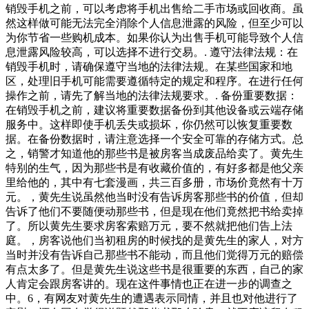
销毁手机之前，可以考虑将手机出售给二手市场或回收商。虽
然这样做可能无法完全消除个人信息泄露的风险，但至少可以
为你节省一些购机成本。如果你认为出售手机可能导致个人信
息泄露风险较高，可以选择不进行交易。. 遵守法律法规：在
销毁手机时，请确保遵守当地的法律法规。在某些国家和地
区，处理旧手机可能需要遵循特定的规定和程序。在进行任何
操作之前，请先了解当地的法律法规要求。. 备份重要数据：
在销毁手机之前，建议将重要数据备份到其他设备或云端存储
服务中。这样即使手机丢失或损坏，你仍然可以恢复重要数
据。在备份数据时，请注意选择一个安全可靠的存储方式。总
之，销警才知道他的那些书是被房客当成废品给卖了。黄先生
特别的生气，因为那些书是有收藏价值的，有好多都是他父亲
里给他的，其中有七套漫画，共三百多册，市场价竟然有十万
元。，黄先生说虽然他当时没有告诉房客那些书的价值，但却
告诉了他们不要随便动那些书，但是现在他们竟然把书给卖掉
了。所以黄先生要求房客索赔万元，要不然就把他们告上法
庭。，房客说他们当初租房的时候找的是黄先生的家人，对方
当时并没有告诉自己那些书不能动，而且他们觉得万元的赔偿
有点太多了。但是黄先生说这些书是很重要的东西，自己的家
人肯定会跟房客讲的。现在这件事情也正在进一步的调查之
中。6，有网友对黄先生的遭遇表示同情，并且也对他进行了