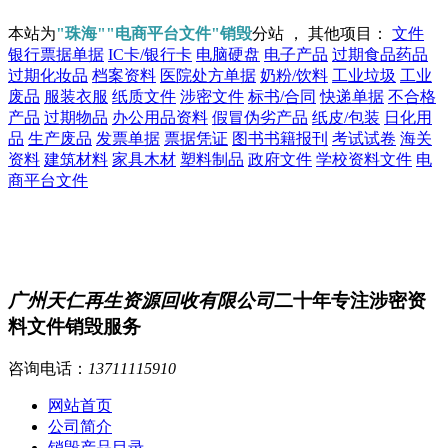
本站为
"珠海""电商平台文件"销毁
分站 ， 其他项目：
文件
银行票据单据
IC卡/银行卡
电脑硬盘
电子产品
过期食品药品
过期化妆品
档案资料
医院处方单据
奶粉/饮料
工业垃圾
工业
废品
服装衣服
纸质文件
涉密文件
标书/合同
快递单据
不合格
产品
过期物品
办公用品资料
假冒伪劣产品
纸皮/包装
日化用
品
生产废品
发票单据
票据凭证
图书书籍报刊
考试试卷
海关
资料
建筑材料
家具木材
塑料制品
政府文件
学校资料文件
电
商平台文件
广州天仁再生资源回收有限公司
二十年专注涉密资
料文件销毁服务
咨询电话：
13711115910
网站首页
公司简介
销毁产品目录