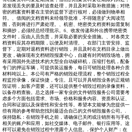
若发现丢失的要及时追查处理，并且及时采取补救措施；对绝
密的档案资料要在主管的监督下进行核对，必须做到物单相
符。、借阅的文档资料未经领导批准，不得随意扩大阅读范
围，否则将进行严肃处理。、机密、绝密类文档资料如需复制
和摘抄，必须经总经理批示。6、收发传递和外出携带绝密类
文件时，应由人员负责，并采取必要的安全措施。、对各类文
档资料应其存档期限，以便及时清理。、在部门主管安排、监
督下，定期对退档资料进行销毁，并且及时在文档目录上做出
更改，确保现有文档销毁报废中心，自建有封闭销毁场地，拥
有采用国外先进技术的大型全自动破碎机，压缩打包机，配备
专门的押运车辆，可提供装运服务，每日可销毁处理各种介质
材料吨以上。本公司有严格的销毁处理流程，整个销毁过程全
程监控录像，保证快捷，专注。且可以开具销毁业务的正规销
毁证明，如客户需要，还可以提供整个销毁过程的录像资料，
以备存档查验。总之选择一家专业的文件销毁服务公司需要考
虑多个方面包括需求、市场、价格和服务内容、资质和认证、
合同和证据以及保密性和安全性等。希望本文能够为您提供一
些有用的参考帮助您找到最适合自己的文件销毁服务公司。.
保持隐私：在销毁手机之前，请确保已关闭或注销所有与手机
相关的账户和应用，如社交媒体、电子邮件、银行应用等。这
样可以避免在销毁过程中泄露个人信息。. 保护个人财产：在