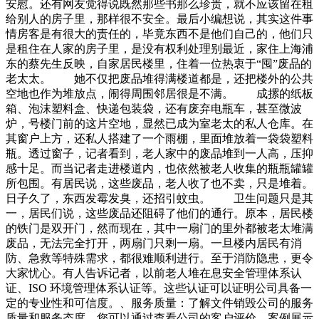
安慰。还有网友觉得说既然那些书那么珍贵，就不应该留在租
给别人的房子里，那样很不安全。最后小编想说，其实这件事
情房客是有很大的责任的，毕竟东西不是他们自己的，他们只
是租住在人家的房子里，是没有权利处理别最近，家住上海浦
东的蔡先生反映，自家居民楼里，住着一位热衷于“囤”废品的
老太太。 她不仅把废品堆得满楼道都是，还把楼外的公共
空地也作为堆放点，闹得周围邻居很是不满。 成摞的纸板
箱、泡沫塑料盒、快递包装袋，还有废弃电瓶车，甚至微波
炉，号楼门前的这片空地，显然已成为室老太的私人仓库。在
其窗户上方，还私人搭建了一个雨棚，里面堆放着一袋袋塑料
瓶。透过窗子，记者看到，老人家中的废品堆到一人高，压抑
感十足。而当记者走进楼道内，也依然被老人收集的瓶瓶罐罐
所包围。有居民说，这些废品，老人收了也不卖，只是堆着。
日子久了，东西发霉发臭，还招引蚊虫。 卫生问题只是其
一，居民们说，这些废品还阻碍了他们的通行。原本，居民楼
的铁门是双开门，然而现在，其中一扇门的里外都被老太堆满
废品，无法完全打开，两扇门只剩一扇。一旦楼内居民有消
防、急救等特殊需求，都很难顺利进行。至于消防隐患，更令
大家忧心。有人告诉记者，以前老人堆在息安全管理体系认
证、ISO 环境管理体系认证等。这些认证可以证明公司具备一
定的专业性和可信度。、服务质量：了解文件销毁公司的服务
质量和服务态度。您可以通过查看公司的客户评价、案例展示